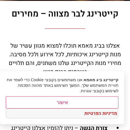
קייטרינג לבר מצווה – מחירים
אצלנו בביג מאמא תוכלו למצוא מגוון עשיר של
מנות קייטרינג איכותיות, לכל אירוע ולכל מסיבה.
מחירי מנות הקייטרינג שלנו משתנים, והם תלויים
בגורמים רבים כגון:
קייטרינג ביג מאמא
אנו משתמשים בקובצי Cookie כדי לשפר את
גודל ההזמנה –
ככל שמספר המנות גדול
חוויית המשתמש שלך. המשך השימוש באתר מהווה הסכמה
לשימוש בקובצי עוגיות.
יותר, כך המחיר למנה בודדת יורד.
היקף השירות
– אנו מספקים שירותי פריסה
אישור
וקיפול למתחם האירוע, אולם שירות זה ניתן
מדיניות הפרטיות
בתוספת תשלום.
צורת הגשה
– ניתן להזמין אצלנו קייטרינג