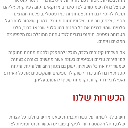
מנות בשריות, אסור לכם לוותר על מיני בורגר – אנטריקוט או
שניצל בחלה שמוגשים לצד סיגרים מרוקאים וקובה עירקית. אליהם
תוכלו להוסיף גם מנות צמחוניות כמו פסטלים, פלטת חמוצים
מסייר, צ'יפס, טבעות בצל ופוטטוס מתובל. כמובן שאסור לוותר על
סלטים שמשדרגים את כל המנות כמו סלטי שרי או כרוב, סלט
מטבוחה ופסטה, חומוס גרגרים לצד טחינה מתובלת וגם מלפפונים
חמוצים וזיתים.
אם תעדיפו קינוחים בלבד, תוכלו להתפנק ולהנות ממנות מתוקות
כמו פירות טריים ועסיסיים בעונה אשר מוגשים בצורה צבעונית
שמשדרגת את כל השולחן. ישנן גם מגוון רחב של עוגות, עוגיות
קטנות או גדולות, כדורי שוקולד טעימים שמקשטים את כל האירוע
ואפילו גלידות קרות וקרמיות שכיף להתענג עליהן.
הכשרות שלנו
חשוב לנו לשמור על כשרות במנות שאנו מגישים ולכן כל הצוות
שלנו, החל מהמטבח ועד לניקיון, עוברים הכשרות תקופתיות לצד