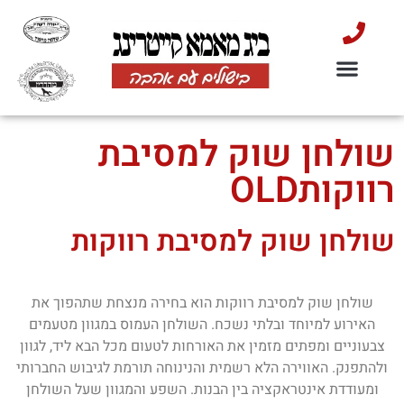
שולחן שוק בשרי כשר למהדרין
הסעדה למוסדות
קייטרינג לאירועים
שולחן שוק לאירועים
דוכני מזון לאירועים
קייטרינג לראש השנה
שולחן שוק למסיבת
רווקותOLD
שולחן שוק למסיבת רווקות
שולחן שוק למסיבת רווקות הוא בחירה מנצחת שתהפוך את
האירוע למיוחד ובלתי נשכח. השולחן העמוס במגוון מטעמים
צבעוניים ומפתים מזמין את האורחות לטעום מכל הבא ליד, לגוון
ולהתפנק. האווירה הלא רשמית והנינוחה תורמת לגיבוש החברותי
ומעודדת אינטראקציה בין הבנות. השפע והמגוון שעל השולחן