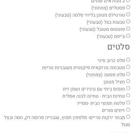
2 ממולאים שונים
פסטלים (צמחוני)
טורטילס מטוגן בליווי סלסה (טבעוני)
טבעות בצל (טבעוני)
פוטטוס מטובל (טבעוני)
צ'יפס (טבעוני)
סלטים
סלט כרוב סיני
מטבוחה מרוקאית פיקנטית מעגבניות טריות
סלט פסטה (צמחוני)
חציל מטוגן
חומוס ביתי עם גרגירים ושמן זית
טחינת הבית - טחינה לבנה אסלית
פלטת חמוצי הבית -מסייר
זיתים סורים
מבחר ירקות טריים- מלפפון חמוץ, עגבנייה פרוסה דק, חסה ובצל
סגול