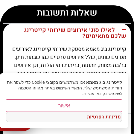
שאלות ותשובות
לאילו סוגי אירועים שירותי קייטרינג
שלכם מתאימים?
קייטרינג ביג מאמא מספקת שירותי קייטרינג לאירועים
מסוגים שונים, כולל אירועים פרטיים כמו שבתות חתן,
בר/בת מצוות, חתונות, בריתות וימי הולדת, וכן אירועים
עסקיים כמו כנסים, השקות וימי עיון. עם הניסיון הרב
שלנו, אנו יכולים לספק שירותי קייטרינג בכל גודל ומכל
קייטרינג ביג מאמא
אנו משתמשים בקובצי Cookie כדי לשפר את
חוויית המשתמש שלך. המשך השימוש באתר מהווה הסכמה
סוג.
לשימוש בקובצי עוגיות.
אישור
האם אתם מספקים גם שירותי מלצרות?
מדיניות הפרטיות
אילו סוגי מנות ניתן למצוא אצלכם
אנחנו זמינים לכל שאלה כאן
בתפריט?