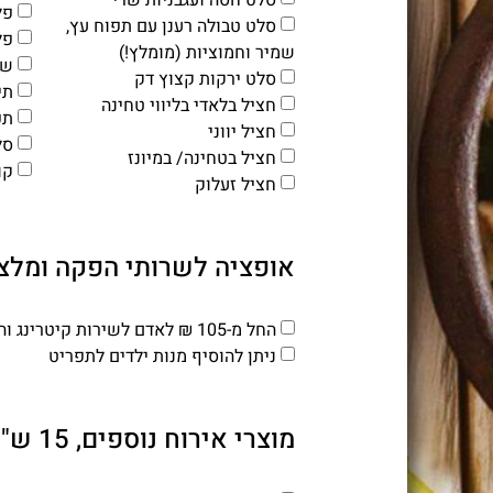
פל
סלט טבולה רענן עם תפוח עץ,
פל
שמיר וחמוציות (מומלץ!)
שו
סלט ירקות קצוץ דק
תי
חציל בלאדי בליווי טחינה
תפ
חציל יווני
סל
חציל בטחינה/ במיונז
קו
חציל זעלוק
אופציה לשרותי הפקה ומלצ
החל מ-105 ₪ לאדם לשירות קיטרינג והפקה מלאים מעל 100 מנות
ניתן להוסיף מנות ילדים לתפריט
מוצרי אירוח נוספים, 15 ש"ח לסועד (פרווה)