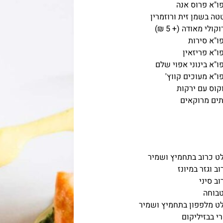
ו"א פרוס אנה
טה בשמן זית ורוזמרין
קולי מאודה (+ 5 ₪)
ו"א סירות
ו"א פריזאין
ו"א בינוני אפוי שלם
ו"א מעוכים קווץ'
קוס עם ירקות
תים מרוקאים
ט כרוב בתחמיץ ושמיר
וב וגזר במיונז
וב סיני
בוחה
ט מלפפון בתחמיץ ושמיר
י בבזיליקום