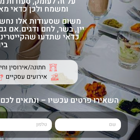
על זה לעומק, סעודות מ
ומשמח ולכן כדאי מאו
משום שסעודות אלו נחשבו
יין, בשר, לחם ודגים.אם ג
כדאי שתדעו שהקייטרינג
ביו
חתונה/אירוסין וחי
אירועים עסקיים
השאירו פרטים עכשיו – ונתאים לכם ק