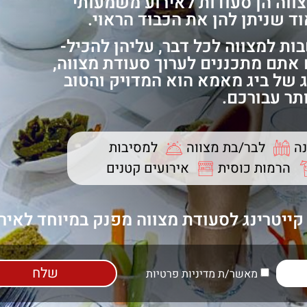
צווה הן סעודות לאירוע משמעותי
ד שניתן להן את הכבוד הראוי.
ת למצווה לכל דבר, עליהן להכיל-
ם אתם מתכננים לערוך סעודת מצווה,
 של ביג מאמא הוא המדויק והטוב
תר עבורכם.
נה
לבר/בת מצווה
למסיבות
הרמות כוסית
אירועים קטנים
ייטרינג לסעודת מצווה מפנק במיוחד לאירו
שלח
מאשר/ת מדיניות פרטיות