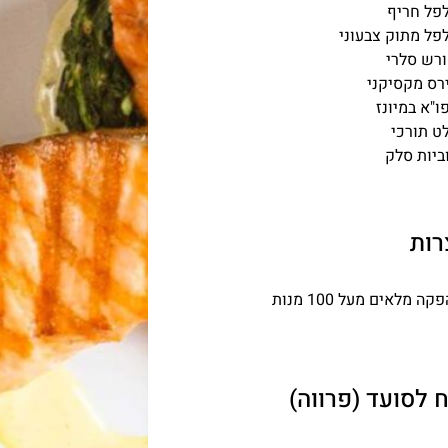
פל חריף
פל מתוק צבעוני
רש סלרי
רס מקסיקני
ו"א במיונז
ט תורכי
ביות סלק
רות