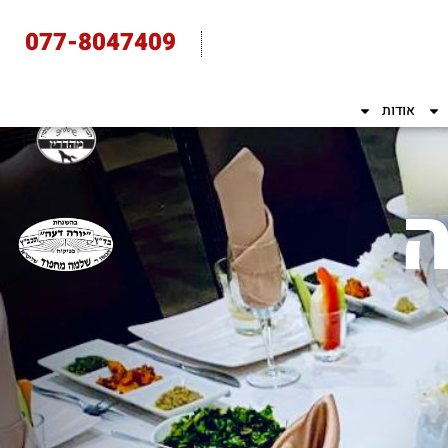
077-8047409
אודות
ה