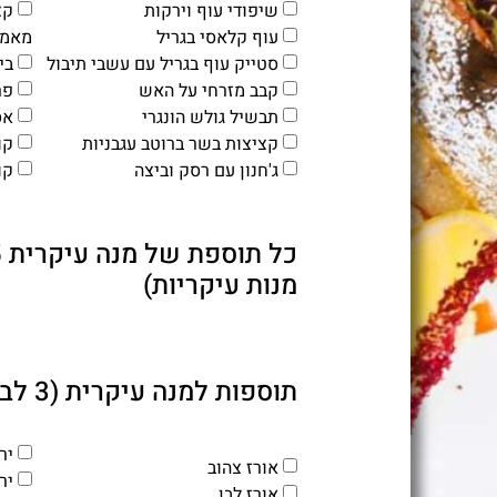
שיפודי עוף וירקות
קצ
עוף קלאסי בגריל
מאמא (+
סטייק עוף בגריל עם עשבי תיבול
ביף
קבב מזרחי על האש
פר
תבשיל גולש הונגרי
אס
קציצות בשר ברוטב עגבניות
קוב
ג'חנון עם רסק וביצה
קוב
מנות עיקריות)
תוספות למנה עיקרית (3 לבחירה)
יר
אורז צהוב
יר
אורז לבן