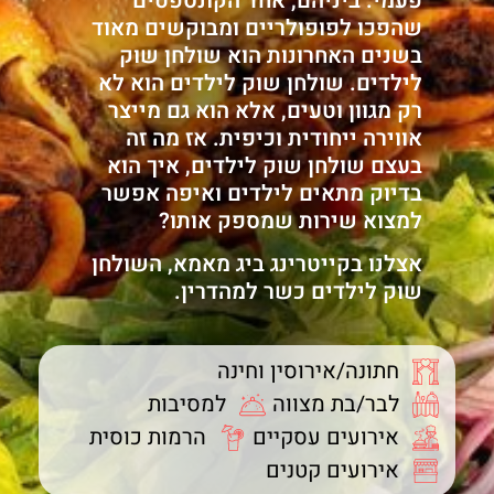
פעמי. ביניהם, אחד הקונספטים
שהפכו לפופולריים ומבוקשים מאוד
בשנים האחרונות הוא שולחן שוק
לילדים. שולחן שוק לילדים הוא לא
רק מגוון וטעים, אלא הוא גם מייצר
אווירה ייחודית וכיפית. אז מה זה
בעצם שולחן שוק לילדים, איך הוא
בדיוק מתאים לילדים ואיפה אפשר
למצוא שירות שמספק אותו?
אצלנו בקייטרינג ביג מאמא, השולחן
שוק לילדים כשר למהדרין.
חתונה/אירוסין וחינה
לבר/בת מצווה
למסיבות
אירועים עסקיים
הרמות כוסית
אירועים קטנים