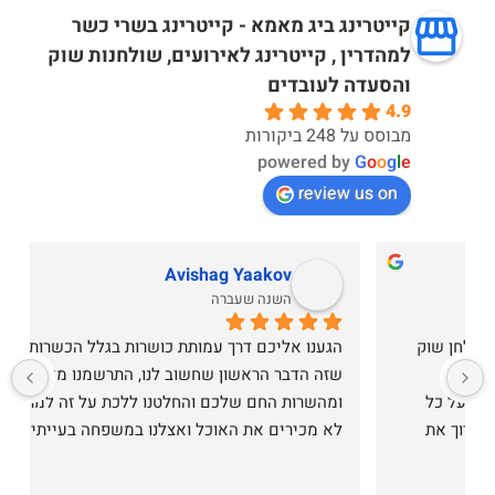
קייטרינג ביג מאמא - קייטרינג בשרי כשר
למהדרין , קייטרינג לאירועים, שולחנות שוק
והסעדה לעובדים
4.9
מבוסס על 248 ביקורות
powered by
G
o
o
g
l
e
review us on
Avishag Yaakov
השנה שעברה
הגענו אליכם דרך עמותת כושרות בגלל הכשרות הטובה 
שזה הדבר הראשון שחשוב לנו, התרשמנו מאוד מהאתר 
ומהשרות החם שלכם והחלטנו ללכת על זה למרות שאנחנו 
לא מכירים את האוכל ואצלנו במשפחה בעייתיים ורגילים 
לרמה גבוה, עד שהגיע האוכל היינו קצת בחששות איך 
יהיה ומה נקבל!מהרגע שפתחנו את הקרטונים מהמשלוח 